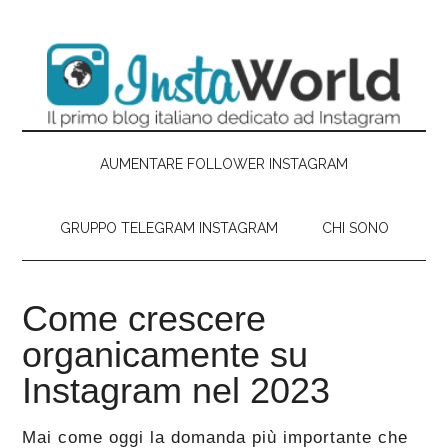
Passa
Skip
Passa
Passa
al
to
alla
al
contenuto
secondary
barra
piè
principale
menu
laterale
di
primaria
pagina
AUMENTARE FOLLOWER INSTAGRAM
GRUPPO TELEGRAM INSTAGRAM
CHI SONO
Come crescere
organicamente su
Instagram nel 2023
Mai come oggi la domanda più importante che