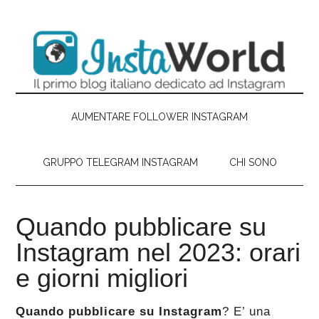
Passa
Skip
Passa
Passa
al
to
alla
al
contenuto
secondary
barra
piè
principale
menu
laterale
di
primaria
pagina
AUMENTARE FOLLOWER INSTAGRAM
GRUPPO TELEGRAM INSTAGRAM
CHI SONO
Quando pubblicare su
Instagram nel 2023: orari
e giorni migliori
Quando pubblicare su Instagram
? E’ una