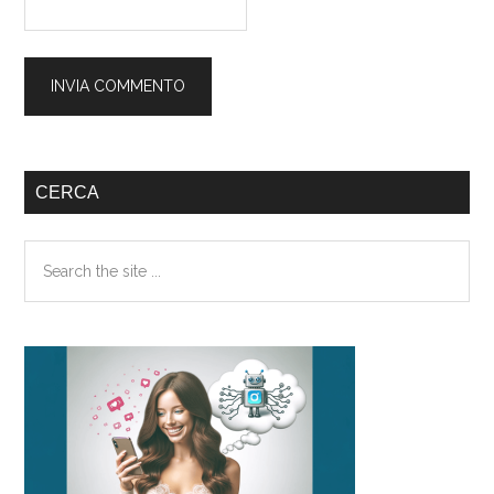
Barra
CERCA
laterale
Search
primaria
the
site
...