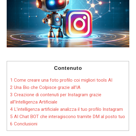
Contenuto
1
Come creare una foto profilo coi migliori tools AI
2
Una Bio che Colpisce grazie all’IA
3
Creazione di contenuti per Instagram grazie
all’Intelligenza Artificiale
4
L’intelligenza artificiale analizza il tuo profilo Instagram
5
AI Chat BOT che interagiscono tramite DM al posto tuo
6
Conclusioni