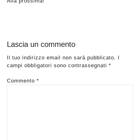
Alla prossima!
Interazioni
Lascia un commento
del
Il tuo indirizzo email non sarà pubblicato.
I
lettore
campi obbligatori sono contrassegnati
*
Commento
*