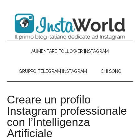
Passa
Skip
Passa
Passa
al
to
alla
al
contenuto
secondary
barra
piè
principale
menu
laterale
di
primaria
pagina
AUMENTARE FOLLOWER INSTAGRAM
GRUPPO TELEGRAM INSTAGRAM
CHI SONO
Creare un profilo
Instagram professionale
con l’Intelligenza
Artificiale