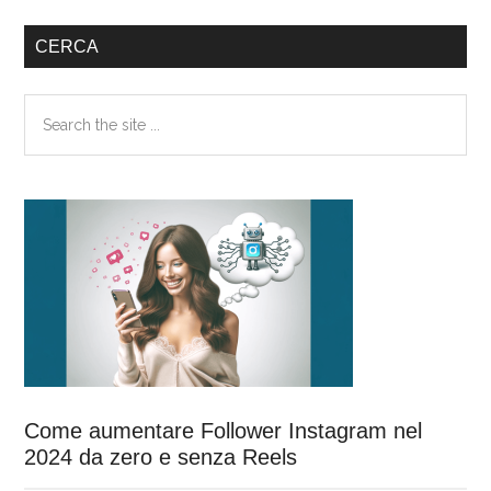
Barra
CERCA
laterale
Search
primaria
the
site
...
Come aumentare Follower Instagram nel
2024 da zero e senza Reels