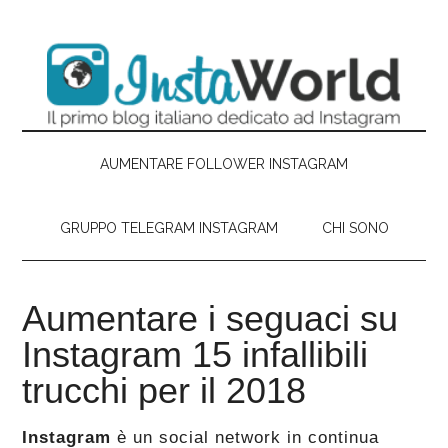
Passa
Skip
Passa
Passa
al
to
alla
al
contenuto
secondary
barra
piè
principale
menu
laterale
di
primaria
pagina
AUMENTARE FOLLOWER INSTAGRAM
GRUPPO TELEGRAM INSTAGRAM
CHI SONO
Aumentare i seguaci su
Instagram 15 infallibili
trucchi per il 2018
Instagram
è un social network in continua