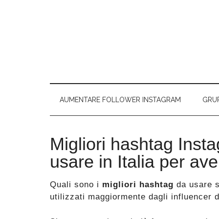
Passa
Skip
Passa
Passa
al
to
alla
al
contenuto
secondary
barra
piè
principale
menu
laterale
di
primaria
pagina
AUMENTARE FOLLOWER INSTAGRAM
GRU
Migliori hashtag Inst
usare in Italia per ave
Quali sono i
migliori hashtag
da usare 
utilizzati maggiormente dagli influencer 