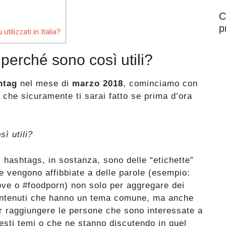
C
p
tilizzati in Italia?
perché sono così utili?
htag
nel mese di
marzo 2018
, cominciamo con
che sicuramente ti sarai fatto se prima d’ora
ì utili?
i hashtags, in sostanza, sono delle “etichette”
e vengono affibbiate a delle parole (esempio:
ove o #foodporn) non solo per aggregare dei
ntenuti che hanno un tema comune, ma anche
r raggiungere le persone che sono interessate a
esti temi o che ne stanno discutendo in quel