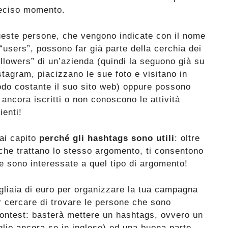
eciso momento.
este persone, che vengono indicate con il nome
 “users”, possono far già parte della cerchia dei
ollowers” di un’azienda (quindi la seguono già su
stagram, piacizzano le sue foto e visitano in
do costante il suo sito web) oppure possono
ancora iscritti o non conoscono le attività
ienti!
ai capito
perché gli hashtags sono utili
: oltre
che trattano lo stesso argomento, ti consentono
e sono interessate a quel tipo di argomento!
gliaia di euro per organizzare la tua campagna
r cercare di trovare le persone che sono
ontest: basterà mettere un hashtags, ovvero un
glio ancora se in inglese) ed una buona parte