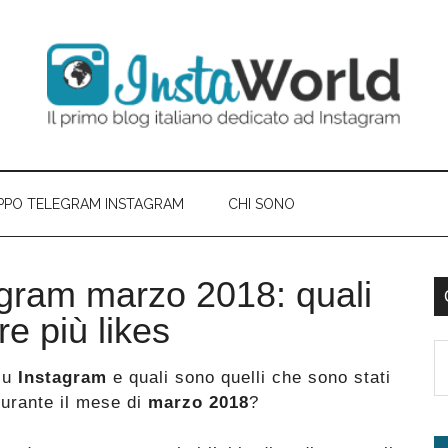
PPO TELEGRAM INSTAGRAM
CHI SONO
agram marzo 2018: quali
B
re più likes
l
S
p
su
Instagram
e quali sono quelli che sono stati
th
durante il mese di
marzo 2018
?
si
...