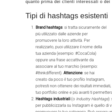
quanto prima dei clienti interessati o dei 
Tipi di hashtags esistenti
Brand hashtags
: si tratta sicuramente del
più utilizzato dalle aziende per
promuovere la loro attività. Per
realizzarlo, puoi utilizzare il nome della
tua azienda (esempio: #CocaCola)
oppure una frase accattivante da
associare al tuo marchio (esempio:
#thinkdifferent).
Attenzione
: se hai
creato da poco il tuo profilo Instagram,
potresti non ottenere dei risultati immediati
tuo portfolio online e più avanti ti permetter
Hashtags industriali
(o
Industry Hashtags
):
per pubblicizzarla su Instagram è quello di 
promuovere la tua categoria. Può essere un