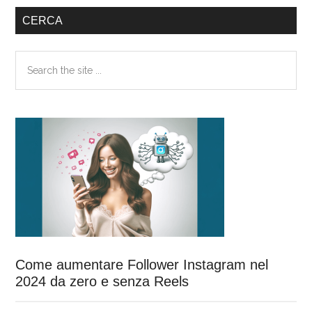
Barra
CERCA
laterale
Search
primaria
the
site
...
Come aumentare Follower Instagram nel
2024 da zero e senza Reels