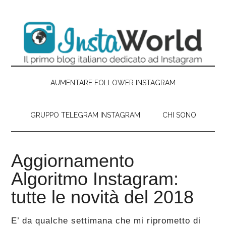
Passa
Skip
Passa
Passa
al
to
alla
al
contenuto
secondary
barra
piè
principale
menu
laterale
di
primaria
pagina
AUMENTARE FOLLOWER INSTAGRAM
GRUPPO TELEGRAM INSTAGRAM
CHI SONO
Aggiornamento
Algoritmo Instagram:
tutte le novità del 2018
E’ da qualche settimana che mi riprometto di