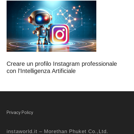
Creare un profilo Instagram professionale
con l’Intelligenza Artificiale
Footer
Privacy Policy
instaworld.it – Morethan Phuket Co.,Ltd.