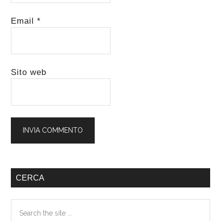
Email
*
Sito web
Barra
CERCA
laterale
Search
primaria
the