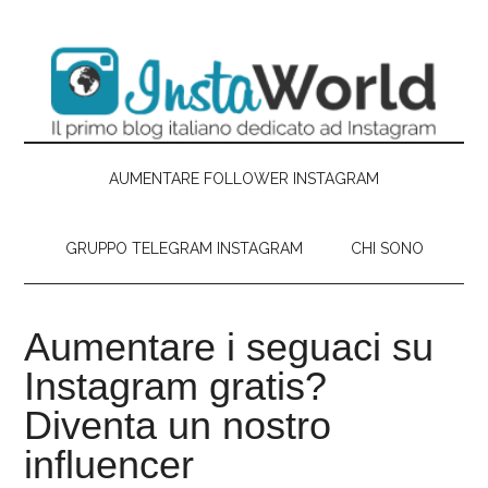
Passa
Skip
Passa
Passa
al
to
alla
al
contenuto
secondary
barra
piè
principale
menu
laterale
di
primaria
pagina
AUMENTARE FOLLOWER INSTAGRAM
GRUPPO TELEGRAM INSTAGRAM
CHI SONO
Aumentare i seguaci su
Instagram gratis?
Diventa un nostro
influencer