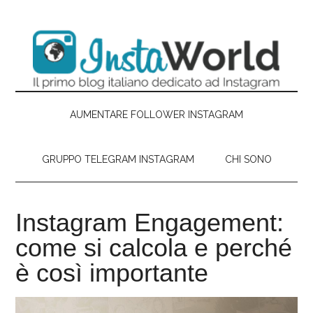
Passa
Skip
Passa
Passa
al
to
alla
al
contenuto
secondary
barra
piè
principale
menu
laterale
di
primaria
pagina
AUMENTARE FOLLOWER INSTAGRAM
GRUPPO TELEGRAM INSTAGRAM
CHI SONO
Instagram Engagement:
come si calcola e perché
è così importante