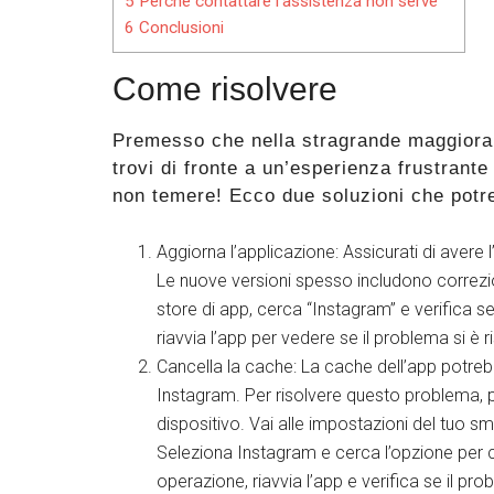
5
Perché contattare l’assistenza non serve
6
Conclusioni
Come risolvere
Premesso che nella stragrande maggiora
trovi di fronte a un’esperienza frustran
non temere! Ecco due soluzioni che potreb
Aggiorna l’applicazione: Assicurati di avere l
Le nuove versioni spesso includono correzion
store di app, cerca “Instagram” e verifica se
riavvia l’app per vedere se il problema si è ri
Cancella la cache: La cache dell’app potre
Instagram. Per risolvere questo problema, p
dispositivo. Vai alle impostazioni del tuo sma
Seleziona Instagram e cerca l’opzione per 
operazione, riavvia l’app e verifica se il pro