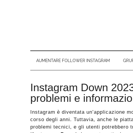
Passa
Skip
Passa
Passa
al
to
alla
al
contenuto
secondary
barra
piè
principale
menu
laterale
di
primaria
pagina
AUMENTARE FOLLOWER INSTAGRAM
GRU
Instagram Down 2023:
problemi e informazioni
Instagram è diventata un’applicazione mo
corso degli anni. Tuttavia, anche le piatt
problemi tecnici, e gli utenti potrebbero t