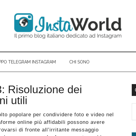
PPO TELEGRAM INSTAGRAM
CHI SONO
 Risoluzione dei
B
 utili
l
S
p
lto popolare per condividere foto e video nel
th
aforme online più affidabili possono avere
si
rovarsi di fronte all’irritante messaggio
...