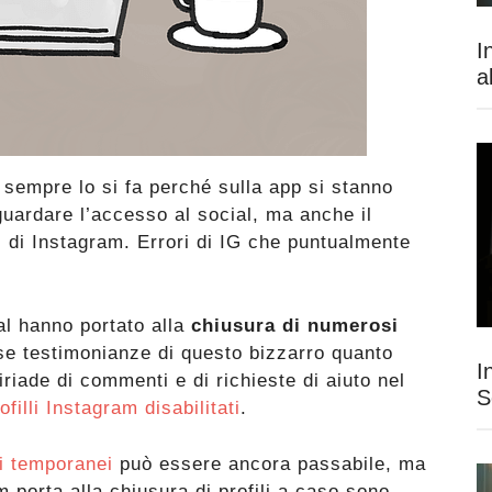
I
a
sempre lo si fa perché sulla app si stanno
uardare l’accesso al social, ma anche il
i di Instagram. Errori di IG che puntualmente
al hanno portato alla
chiusura di numerosi
se testimonianze di questo bizzarro quanto
I
iade di commenti e di richieste di aiuto nel
S
ofilli Instagram disabilitati
.
i temporanei
può essere ancora passabile, ma
porta alla chiusura di profili a caso sono