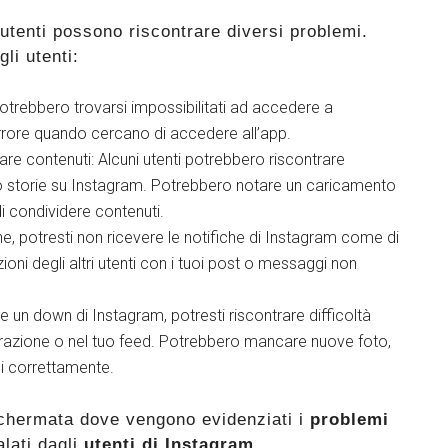
 utenti possono riscontrare diversi problemi.
li utenti:
 potrebbero trovarsi impossibilitati ad accedere a
rrore quando cercano di accedere all’app.
are contenuti: Alcuni utenti potrebbero riscontrare
o o storie su Instagram. Potrebbero notare un caricamento
di condividere contenuti.
ne, potresti non ricevere le notifiche di Instagram come di
ni degli altri utenti con i tuoi post o messaggi non
e un down di Instagram, potresti riscontrare difficoltà
plorazione o nel tuo feed. Potrebbero mancare nuove foto,
si correttamente.
chermata dove vengono evidenziati i
problemi
lati dagli
utenti di Instagram
.