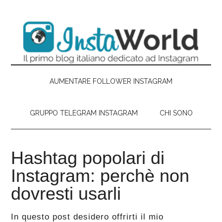
Passa
Skip
Passa
Passa
al
to
alla
al
contenuto
secondary
barra
piè
principale
menu
laterale
di
primaria
pagina
AUMENTARE FOLLOWER INSTAGRAM
GRUPPO TELEGRAM INSTAGRAM
CHI SONO
Hashtag popolari di
Instagram: perchè non
dovresti usarli
In questo post desidero offrirti il mio