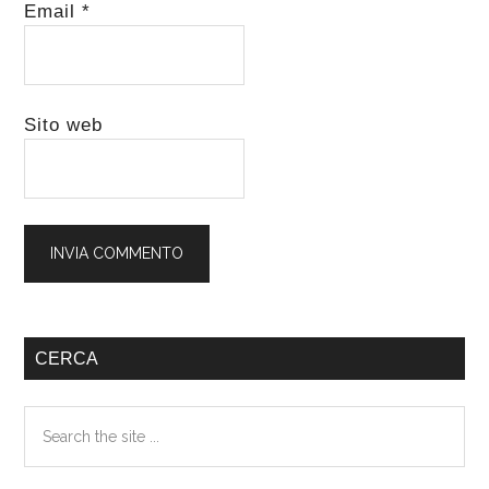
Email
*
Sito web
Barra
CERCA
laterale
Search
primaria
the
site