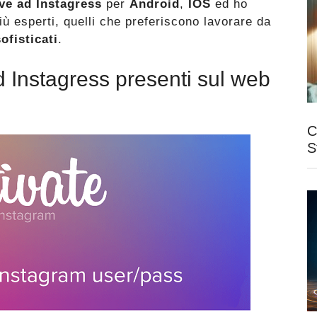
ive ad Instagress
per
Android
,
IOS
ed ho
iù esperti, quelli che preferiscono lavorare da
ofisticati
.
ad Instagress presenti sul web
C
S