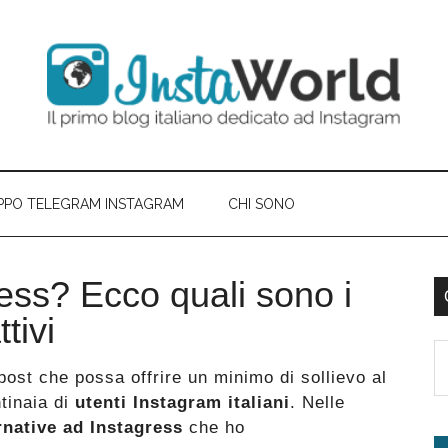
PPO TELEGRAM INSTAGRAM
CHI SONO
ress? Ecco quali sono i
B
tivi
l
S
p
ost che possa offrire un minimo di sollievo al
th
ntinaia di
utenti Instagram italiani
. Nelle
si
rnative ad Instagress
che ho
...