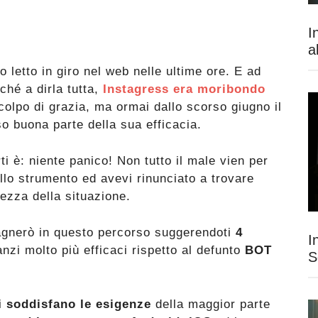
I
a
letto in giro nel web nelle ultime ore. E ad
ché a dirla tutta,
Instagress era moribondo
 colpo di grazia, ma ormai dallo scorso giugno il
 buona parte della sua efficacia.
ti è: niente panico! Non tutto il male vien per
allo strumento ed avevi rinunciato a trovare
tezza della situazione.
pagnerò in questo percorso suggerendoti
4
I
anzi molto più efficaci rispetto al defunto
BOT
S
i
soddisfano le esigenze
della maggior parte