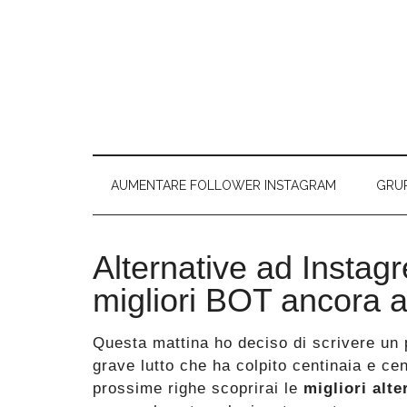
Passa
Skip
Passa
Passa
al
to
alla
al
contenuto
secondary
barra
piè
principale
menu
laterale
di
primaria
pagina
AUMENTARE FOLLOWER INSTAGRAM
GRU
Alternative ad Instag
migliori BOT ancora at
Questa mattina ho deciso di scrivere un p
grave lutto che ha colpito centinaia e ce
prossime righe scoprirai le
migliori alte