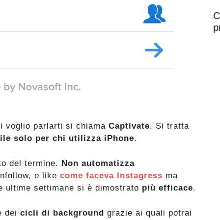
C
p
i voglio parlarti si chiama
Captivate
. Si tratta
ile solo per chi utilizza iPhone
.
to del termine.
Non automatizza
unfollow, e like
come faceva Instagress
ma
le ultime settimane si è dimostrato
più efficace
.
e dei
cicli di background
grazie ai quali potrai