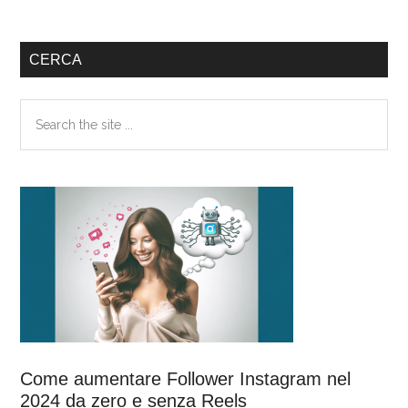
Barra
CERCA
laterale
Search
primaria
the
site
...
Come aumentare Follower Instagram nel
2024 da zero e senza Reels