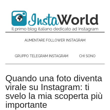
Passa
Skip
Passa
Passa
al
to
alla
al
contenuto
secondary
barra
piè
principale
menu
laterale
di
primaria
pagina
AUMENTARE FOLLOWER INSTAGRAM
GRUPPO TELEGRAM INSTAGRAM
CHI SONO
Quando una foto diventa
virale su Instagram: ti
svelo la mia scoperta più
importante