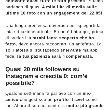
coinvolte quasi tutte le foto presenti
. Stiamo
parlando di quasi
4 mila like di media sulle
ultime 10 foto con un engagement del 22,85!
Una lunga premessa doverosa per spiegarti la
mia situazione attuale. E non è finita qui, prima
di svelarti la
strabiliante scoperta che ho
fatto
, devo ancora raccontarti un antefatto. Lo
so, l’attesa si sta facendo snervante ma abbi
fede,
la tua pazienza sarà ricompensata
.
Quasi 20 mila followers su
Instagram e crescita 0: com’è
possibile?
Qualche settimana fa parlavo con un
mio
amico
che gestisce un
profilo travel
come
me. Allora il suo account era
molto più grande