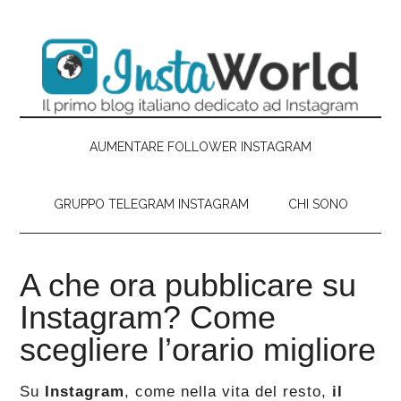
Passa
Skip
Passa
Passa
al
to
alla
al
contenuto
secondary
barra
piè
principale
menu
laterale
di
primaria
pagina
AUMENTARE FOLLOWER INSTAGRAM
GRUPPO TELEGRAM INSTAGRAM
CHI SONO
A che ora pubblicare su
Instagram? Come
scegliere l’orario migliore
Su
Instagram
, come nella vita del resto,
il