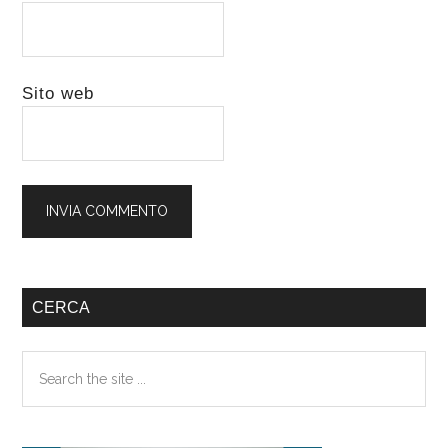
Sito web
Barra
CERCA
laterale
Search
primaria
the
site
...