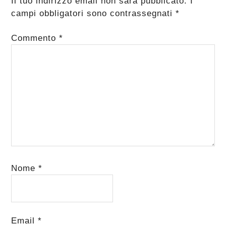
Il tuo indirizzo email non sarà pubblicato.
I
campi obbligatori sono contrassegnati
*
Commento
*
Nome
*
Email
*