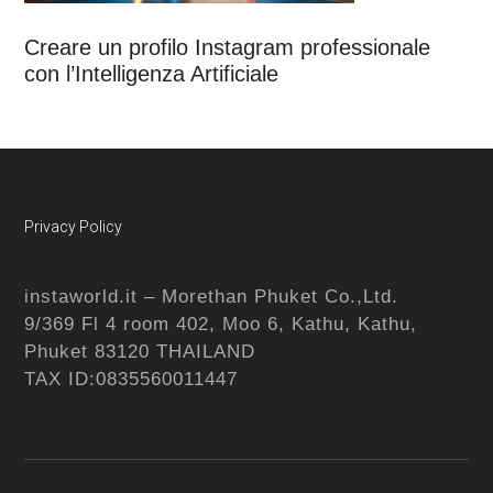
Creare un profilo Instagram professionale
con l’Intelligenza Artificiale
Footer
Privacy Policy
instaworld.it – Morethan Phuket Co.,Ltd.
9/369 Fl 4 room 402, Moo 6, Kathu, Kathu,
Phuket 83120 THAILAND
TAX ID:0835560011447