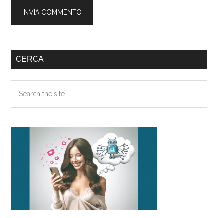
Barra
CERCA
laterale
Search
primaria
the
site
...