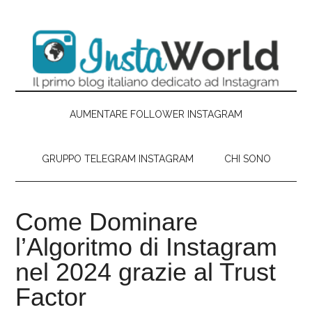
Passa
Skip
Passa
Passa
al
to
alla
al
contenuto
secondary
barra
piè
principale
menu
laterale
di
primaria
pagina
AUMENTARE FOLLOWER INSTAGRAM
GRUPPO TELEGRAM INSTAGRAM
CHI SONO
Come Dominare
l’Algoritmo di Instagram
nel 2024 grazie al Trust
Factor