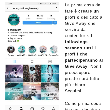
La prima cosa da
fare è
creare un
profilo
dedicato al
Give Away che
servirà da
contenitore.
I
followings
saranno tutti i
profili che
parteciperanno al
Give Away
. Non ti
preoccupare
presto sarà tutto
più chiaro.
Seguimi.
Come prima cosa
bisogna decidere il