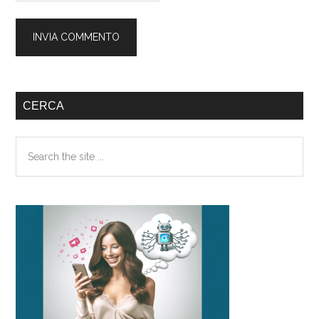
Barra
CERCA
laterale
Search
primaria
the
site
...