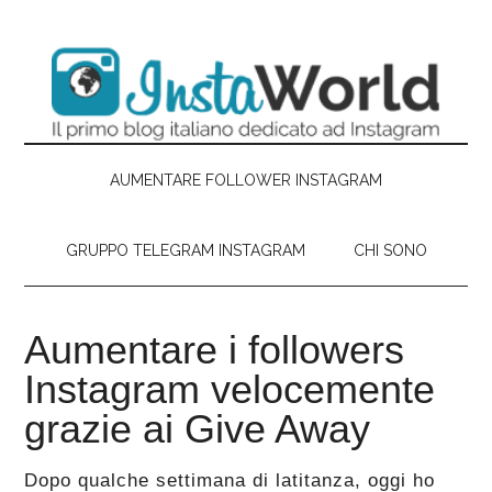
Passa
Skip
Passa
Passa
al
to
alla
al
contenuto
secondary
barra
piè
principale
menu
laterale
di
primaria
pagina
AUMENTARE FOLLOWER INSTAGRAM
GRUPPO TELEGRAM INSTAGRAM
CHI SONO
Aumentare i followers
Instagram velocemente
grazie ai Give Away
Dopo qualche settimana di latitanza, oggi ho