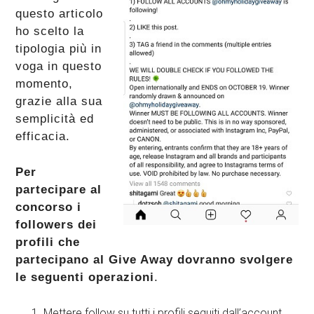
questo articolo
ho scelto la
tipologia più in
voga in questo
momento,
grazie alla sua
semplicità ed
efficacia.
Per
partecipare al
concorso i
followers dei
profili che
partecipano al Give Away dovranno svolgere
le seguenti operazioni
.
Mettere follow su tutti i profili seguiti dall’account