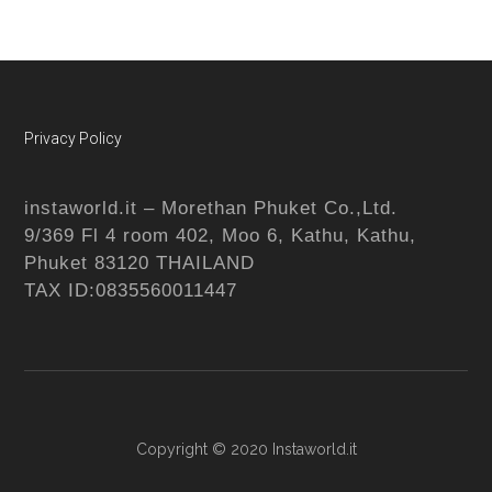
Footer
Privacy Policy
instaworld.it – Morethan Phuket Co.,Ltd.
9/369 Fl 4 room 402, Moo 6, Kathu, Kathu,
Phuket 83120 THAILAND
TAX ID:0835560011447
Copyright © 2020
Instaworld.it