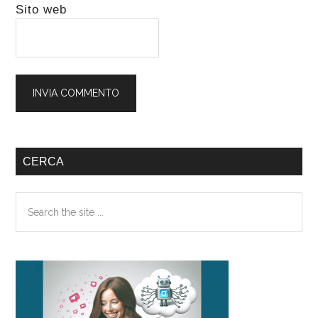
Sito web
Barra
CERCA
laterale
Search
primaria
the
site
...