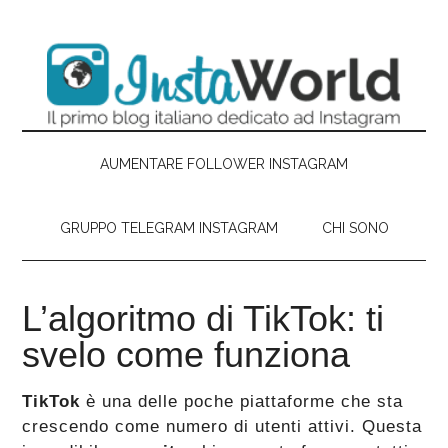
Passa
Skip
Passa
Passa
al
to
alla
al
contenuto
secondary
barra
piè
principale
menu
laterale
di
primaria
pagina
AUMENTARE FOLLOWER INSTAGRAM
GRUPPO TELEGRAM INSTAGRAM
CHI SONO
L’algoritmo di TikTok: ti
svelo come funziona
TikTok
è una delle poche piattaforme che sta
crescendo come numero di utenti attivi. Questa