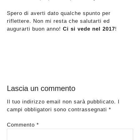
Spero di averti dato qualche spunto per
riflettere. Non mi resta che salutarti ed
augurarti buon anno!
Ci si vede nel 2017
!
Interazioni
Lascia un commento
del
Il tuo indirizzo email non sarà pubblicato.
I
lettore
campi obbligatori sono contrassegnati
*
Commento
*