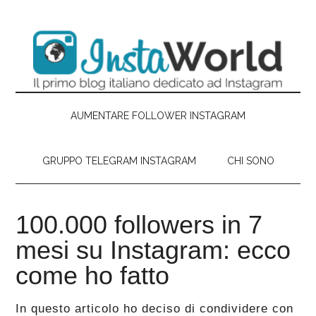
Passa
Skip
Passa
Passa
al
to
alla
al
contenuto
secondary
barra
piè
principale
menu
laterale
di
primaria
pagina
AUMENTARE FOLLOWER INSTAGRAM
GRUPPO TELEGRAM INSTAGRAM
CHI SONO
100.000 followers in 7
mesi su Instagram: ecco
come ho fatto
In questo articolo ho deciso di condividere con